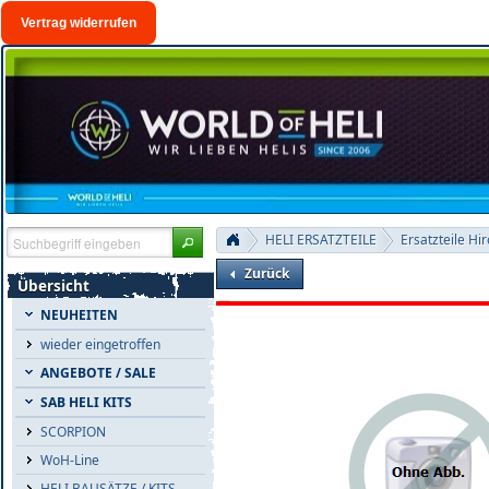
Vertrag widerrufen
HELI ERSATZTEILE
Ersatzteile Hi
Zurück
Übersicht
NEUHEITEN
wieder eingetroffen
ANGEBOTE / SALE
SAB HELI KITS
SCORPION
WoH-Line
HELI BAUSÄTZE / KITS