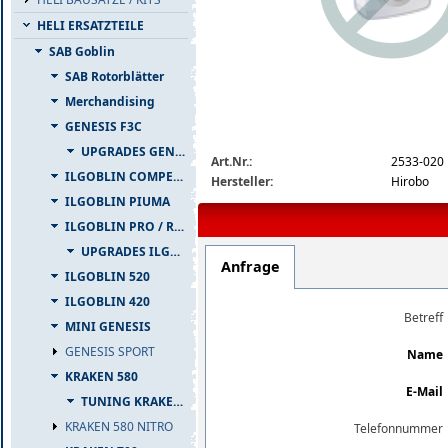
HELI ERSATZTEILE
SAB Goblin
SAB Rotorblätter
Merchandising
GENESIS F3C
img_nopic_large
UPGRADES GENESIS F3C
Art.Nr.:
2533-020
ILGOBLIN COMPETIZIONE
Hersteller:
Hirobo
ILGOBLIN PIUMA
ILGOBLIN PRO / RAW 700
UPGRADES ILGOBLIN PRO / RAW 700
Anfrage
ILGOBLIN 520
ILGOBLIN 420
Betreff
MINI GENESIS
GENESIS SPORT
Name
KRAKEN 580
E-Mail
TUNING KRAKEN 580
KRAKEN 580 NITRO
Telefonnummer