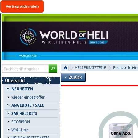
Vertrag widerrufen
HELI ERSATZTEILE
Ersatzteile Hi
Zurück
Übersicht
NEUHEITEN
wieder eingetroffen
ANGEBOTE / SALE
SAB HELI KITS
SCORPION
WoH-Line
HELI BAUSÄTZE / KITS