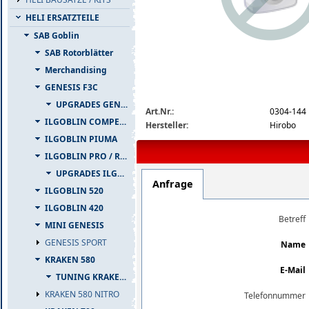
HELI ERSATZTEILE
SAB Goblin
SAB Rotorblätter
Merchandising
GENESIS F3C
img_nopic_large
UPGRADES GENESIS F3C
Art.Nr.:
0304-144
ILGOBLIN COMPETIZIONE
Hersteller:
Hirobo
ILGOBLIN PIUMA
ILGOBLIN PRO / RAW 700
UPGRADES ILGOBLIN PRO / RAW 700
Anfrage
ILGOBLIN 520
ILGOBLIN 420
Betreff
MINI GENESIS
GENESIS SPORT
Name
KRAKEN 580
E-Mail
TUNING KRAKEN 580
KRAKEN 580 NITRO
Telefonnummer