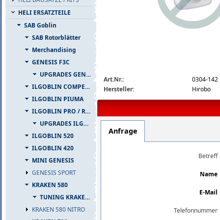
HELI ERSATZTEILE
SAB Goblin
SAB Rotorblätter
Merchandising
GENESIS F3C
img_nopic_large
UPGRADES GENESIS F3C
Art.Nr.:
0304-142
ILGOBLIN COMPETIZIONE
Hersteller:
Hirobo
ILGOBLIN PIUMA
ILGOBLIN PRO / RAW 700
UPGRADES ILGOBLIN PRO / RAW 700
Anfrage
ILGOBLIN 520
ILGOBLIN 420
Betreff
MINI GENESIS
GENESIS SPORT
Name
KRAKEN 580
E-Mail
TUNING KRAKEN 580
KRAKEN 580 NITRO
Telefonnummer