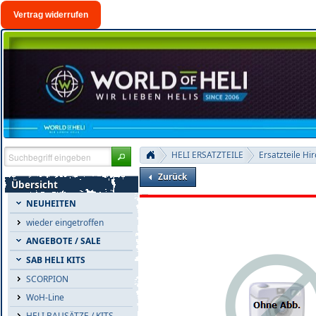
Vertrag widerrufen
HELI ERSATZTEILE
Ersatzteile Hi
Zurück
Übersicht
NEUHEITEN
wieder eingetroffen
ANGEBOTE / SALE
SAB HELI KITS
SCORPION
WoH-Line
HELI BAUSÄTZE / KITS