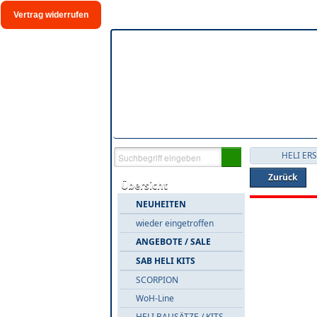
Vertrag widerrufen
HELI ER
Zurück
Übersicht
NEUHEITEN
wieder eingetroffen
ANGEBOTE / SALE
SAB HELI KITS
SCORPION
WoH-Line
HELI BAUSÄTZE / KITS